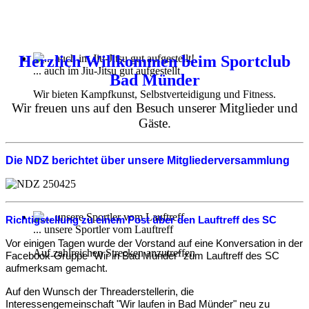
Herzlich Willkommen beim Sportclub
... auch im Jiu-Jitsu gut aufgestellt
Bad Münder
Wir bieten Kampfkunst, Selbstverteidigung und Fitness.
Wir freuen uns auf den Besuch unserer Mitglieder und
Gäste.
Die NDZ berichtet über unsere Mitgliederversammlung
Richtigstellung zu einem Post über den Lauftreff des SC
... unsere Sportler vom Lauftreff
Vor einigen Tagen wurde der Vorstand auf eine Konversation in der
Auf zahlreichen Strecken anzutreffen
Facebook-Gruppe "Wir in Bad Münder" zum Lauftreff des SC
aufmerksam gemacht.
Auf den Wunsch der Threaderstellerin, die
Interessengemeinschaft "Wir laufen in Bad Münder" neu zu