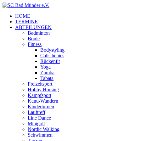
HOME
TERMINE
ABTEILUNGEN
Badminton
Boule
Fitness
Bodystyling
Calisthenics
Rückenfit
Yoga
Zumba
Tabata
Freizeitsport
Hobby Horsing
Kampfsport
Kanu-Wandern
Kinderturnen
Lauftreff
Line Dance
Minigolf
Nordic Walking
Schwimmen
Tanzen