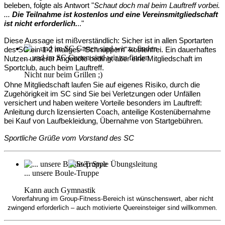
beleben, folgte als Antwort "
Schaut doch mal beim Lauftreff vorbei.
...
Die Teilnahme ist kostenlos und eine Vereinsmitgliedschaft
ist nicht erforderlich.
.."
Diese Aussage ist mißverständlich: Sicher ist
in allen Sportarten
des SC
ein 1-2 maliges "Schnuppern" kostenfrei. Ein dauerhaftes
... und im SC Garten sind wir zu finden
Nutzen unserer Angebote bedingt aber eine Mitgliedschaft im
Sportclub, auch beim Lauftreff.
Nicht nur beim Grillen ;)
Ohne Mitgliedschaft laufen Sie auf eigenes Risiko, d
urch die
Zugehörigkeit im SC sind Sie bei Verletzungen oder Unfällen
versichert und haben weitere Vorteile besonders im Lauftreff:
Anleitung durch lizensierten Coach, anteilige Kostenübernahme
bei Kauf von Laufbekleidung, Übernahme von Startgebühren.
Sportliche Grüße vom Vorstand des SC
... unsere Boule-Truppe
Kann auch Gymnastik
Vorerfahrung im Group-Fitness-Bereich ist wünschenswert, aber nicht
zwingend erforderlich – auch motivierte Quereinsteiger sind willkommen.