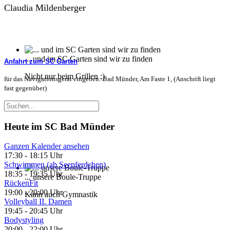
Claudia Mildenberger
... und im SC Garten sind wir zu finden
Anfahrt zum SC Garten
Nicht nur beim Grillen ;)
für das Navigationsgerät eingeben: Bad Münder, Am Faste 1, (Anschrift liegt
fast gegenüber)
Heute im SC Bad Münder
Ganzen Kalender ansehen
17:30
-
18:15 Uhr
Schwimmen (ab Seepferdchen)
18:35
-
19:35 Uhr
... unsere Boule-Truppe
RückenFit
19:00
-
20:00 Uhr
Kann auch Gymnastik
Volleyball II. Damen
19:45
-
20:45 Uhr
Bodystyling
20:00
-
22:00 Uhr