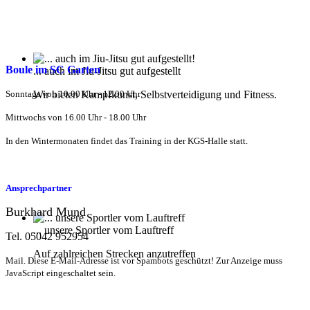
Boule im SC Garten
... auch im Jiu-Jitsu gut aufgestellt
Sonntags von 10.00 Uhr - 12.00 Uhr
Wir bieten Kampfkunst, Selbstverteidigung und Fitness.
Mittwochs von 16.00 Uhr - 18.00 Uhr
In den Wintermonaten findet das Training in der KGS-Halle statt.
Ansprechpartner
Burkhard Mund
... unsere Sportler vom Lauftreff
Tel. 05042 952954
Auf zahlreichen Strecken anzutreffen
Mail.
Diese E-Mail-Adresse ist vor Spambots geschützt! Zur Anzeige muss
JavaScript eingeschaltet sein.