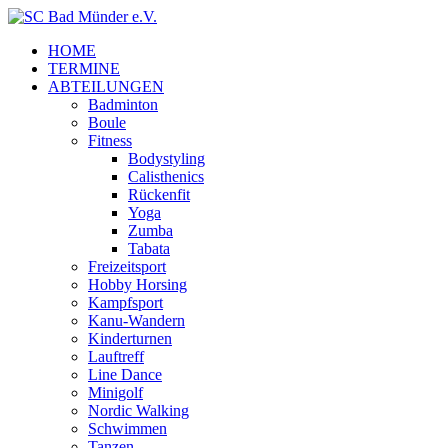
HOME
TERMINE
ABTEILUNGEN
Badminton
Boule
Fitness
Bodystyling
Calisthenics
Rückenfit
Yoga
Zumba
Tabata
Freizeitsport
Hobby Horsing
Kampfsport
Kanu-Wandern
Kinderturnen
Lauftreff
Line Dance
Minigolf
Nordic Walking
Schwimmen
Tanzen