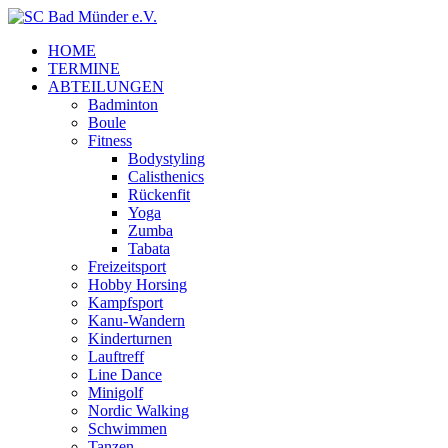
HOME
TERMINE
ABTEILUNGEN
Badminton
Boule
Fitness
Bodystyling
Calisthenics
Rückenfit
Yoga
Zumba
Tabata
Freizeitsport
Hobby Horsing
Kampfsport
Kanu-Wandern
Kinderturnen
Lauftreff
Line Dance
Minigolf
Nordic Walking
Schwimmen
Tanzen