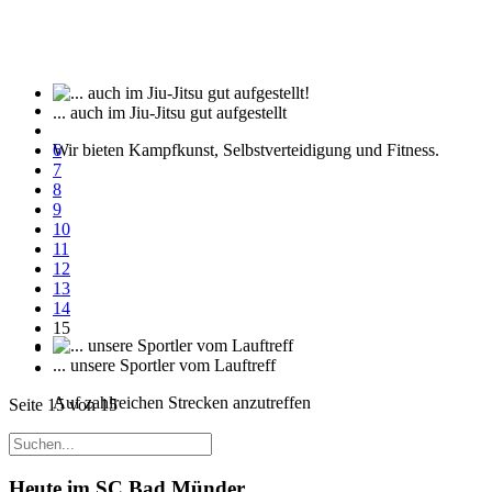
... auch im Jiu-Jitsu gut aufgestellt
Wir bieten Kampfkunst, Selbstverteidigung und Fitness.
6
7
8
9
10
11
12
13
14
15
... unsere Sportler vom Lauftreff
Auf zahlreichen Strecken anzutreffen
Seite 15 von 15
Heute im SC Bad Münder