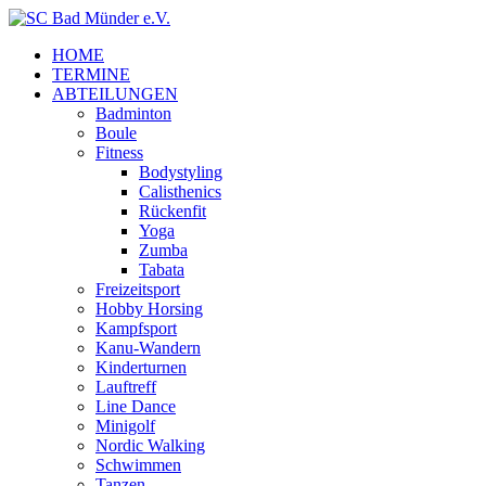
HOME
TERMINE
ABTEILUNGEN
Badminton
Boule
Fitness
Bodystyling
Calisthenics
Rückenfit
Yoga
Zumba
Tabata
Freizeitsport
Hobby Horsing
Kampfsport
Kanu-Wandern
Kinderturnen
Lauftreff
Line Dance
Minigolf
Nordic Walking
Schwimmen
Tanzen