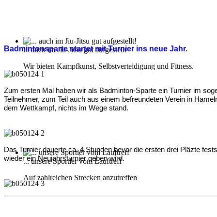
Badmintonsparte startet mit Turnier ins neue Jahr.
... auch im Jiu-Jitsu gut aufgestellt
Wir bieten Kampfkunst, Selbstverteidigung und Fitness.
Zum ersten Mal haben wir als Badminton-Sparte ein Turnier im sog
Teilnehmer, zum Teil auch aus einem befreundeten Verein in Hame
dem Wettkampf, nichts im Wege stand.
Das Turnier dauerte ca. 4 Stunden bevor die ersten drei Pläzte fest
wieder ein Neujahrsturnier geben wird.
... unsere Sportler vom Lauftreff
Auf zahlreichen Strecken anzutreffen