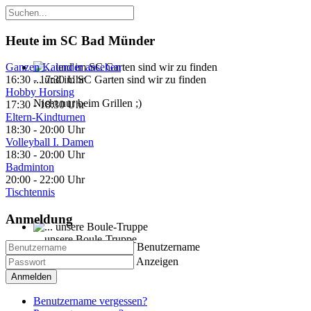
Heute im SC Bad Münder
Ganzen Kalender ansehen
... und im SC Garten sind wir zu finden
16:30
-
17:30 Uhr
Hobby Horsing
Nicht nur beim Grillen ;)
17:30
-
18:30 Uhr
Eltern-Kindturnen
18:30
-
20:00 Uhr
Volleyball I. Damen
18:30
-
20:00 Uhr
Badminton
20:00
-
22:00 Uhr
Tischtennis
Anmeldung
... unsere Boule-Truppe
Benutzername
Anzeigen
Kann auch Gymnastik
Anmelden
Benutzername vergessen?